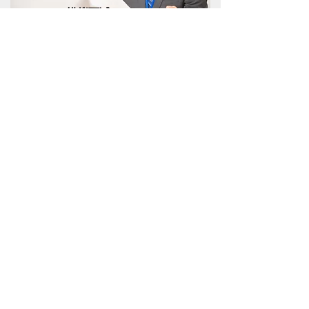
模拟面试
根据目标企业的面试特点进行针对
性辅导，特别是必问的“三大经典问
02
题”：求职动机、自我介绍、学生时
期的主要经历。我们会反复打磨，
直到逻辑清晰、表达无懈可击！
随时提供求职咨询
03
您可以随时通过微信或LINE向我们
提出任何问题或咨询我们。也可以
和我们定期线上视频面谈。